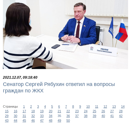
2021.12.07, 09:18:40
Сенатор Сергей Рябухин ответил на вопросы
граждан по ЖКХ
Страницы
1
2
3
4
5
6
7
8
9
10
11
12
13
14
15
16
17
18
19
20
21
22
23
24
25
26
27
28
29
30
31
32
33
34
35
36
37
38
39
40
41
42
43
44
45
46
47
48
49
50