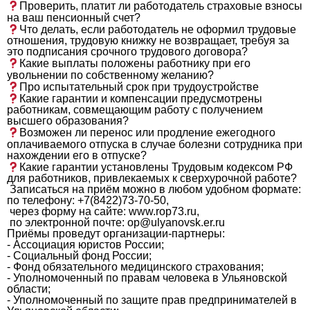
Проверить, платит ли работодатель страховые взносы
на ваш пенсионный счет?
Что делать, если работодатель не оформил трудовые
отношения, трудовую книжку не возвращает, требуя за
это подписания срочного трудового договора?
Какие выплаты положены работнику при его
увольнении по собственному желанию?
Про испытательный срок при трудоустройстве
Какие гарантии и компенсации предусмотрены
работникам, совмещающим работу с получением
высшего образования?
Возможен ли перенос или продление ежегодного
оплачиваемого отпуска в случае болезни сотрудника при
нахождении его в отпуске?
Какие гарантии установлены Трудовым кодексом РФ
для работников, привлекаемых к сверхурочной работе?
Записаться на приём можно в любом удобном формате:
по телефону: +7(8422)73-70-50,
через форму на сайте:
www.rop73.ru
,
по электронной почте:
op@ulyanovsk.er.ru
Приёмы проведут организации-партнеры:
- Ассоциация юристов России;
- Социальный фонд России;
- Фонд обязательного медицинского страхования;
- Уполномоченный по правам человека в Ульяновской
области;
- Уполномоченный по защите прав предпринимателей в